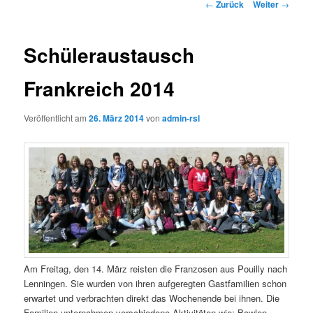
Beitrags-
←
Zurück
Weiter
→
Navigation
Schüleraustausch
Frankreich 2014
Veröffentlicht am
26. März 2014
von
admin-rsl
Am Freitag, den 14. März reisten die Franzosen aus Pouilly nach
Lenningen. Sie wurden von ihren aufgeregten Gastfamilien schon
erwartet und verbrachten direkt das Wochenende bei ihnen. Die
Familien unternahmen verschiedene Aktivitäten wie: Bowlen,