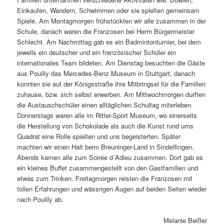
Einkaufen, Wandern, Schwimmen oder sie spielten gemeinsam
Spiele. Am Montagmorgen frühstückten wir alle zusammen in der
Schule, danach waren die Franzosen bei Herrn Bürgermeister
Schlecht. Am Nachmittag gab es ein Badmintonturnier, bei dem
jeweils ein deutscher und ein französischer Schüler ein
internationales Team bildeten. Am Dienstag besuchten die Gäste
aus Pouilly das Mercedes-Benz Museum in Stuttgart, danach
konnten sie auf der Königsstraße ihre Mitbringsel für die Familien
zuhause, bzw. sich selbst erwerben. Am Mittwochmorgen durften
die Austauschschüler einen alltäglichen Schultag miterleben.
Donnerstags waren alle im Ritter-Sport Museum, wo einerseits
die Herstellung von Schokolade als auch die Kunst rund ums
Quadrat eine Rolle spielten und uns begeisterten. Später
machten wir einen Halt beim Breuninger-Land in Sindelfingen.
Abends kamen alle zum Soirée d´Adieu zusammen. Dort gab es
ein kleines Buffet zusammengestellt von den Gastfamilien und
etwas zum Trinken. Freitagmorgen reisten die Franzosen mit
tollen Erfahrungen und wässrigen Augen auf beiden Seiten wieder
nach Pouilly ab.
Melanie Beißer