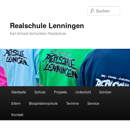
Zum
Inhalt
Such
wechseln
Realschule Lenningen
Karl-Erhard-Scheufelen Realschule
Hauptmenü
Startseite
Schule
Projekte
Unterricht
Schüler
Eltern
Biosphärenschule
Termine
Service
Kontakt