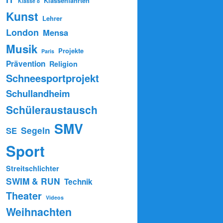
Klassenfahrten
Klasse 8
Kunst
Lehrer
London
Mensa
Musik
Projekte
Paris
Prävention
Religion
Schneesportprojekt
Schullandheim
Schüleraustausch
SMV
Segeln
SE
Sport
Streitschlichter
SWIM & RUN
Technik
Theater
Videos
Weihnachten