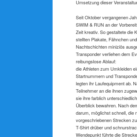
Umsetzung dieser Veranstaltun
Seit Oktober vergangenen Jah
SWIM & RUN an der Vorbereitun
Zeit kreativ. So gestaltete di
stellten Plakate, Fähn
Nachtschichten miniziös ausge
Transponder verliehen dem Ev
reibungslose Abla
die Athleten zum Umkleiden e
Startnummern und Transponder
legten ihr Laufequipment ab.
Teilnehmer an die ihnen zugew
sie ihre farblich unterschied
Überblick bewahren. Nach dem
darum, möglichst schnell, di
vorgeschriebenen Strecken zu 
T-Shirt drüber und schnurstra
Wendepunkt führte die Strecke 