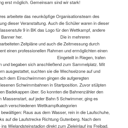
g erst möglich. Gemeinsam sind wir stark!
res arbeitete das neunköpfige Organisationsteam des
g dieser Veranstaltung. Auch die Schüler waren in dieser
e Klassenstufe 9 in BK das Logo für den Wettkampf, andere
chen und Banner her. Die in mehreren
arbeiteten Zeitpläne und auch die Zeitmessung durch
ent einen professionellen Rahmen und ermöglichten einen
uf: Eingeteilt in Riegen, trafen
in und begaben sich anschließend zum Sammelplatz. Mit
n ausgestattet, suchten sie die Wechselzone auf und
 Nach dem Einschwimmen gingen die aufgeregten
iesenen Schwimmbahnen in Startposition. Zuvor stülpten
lichen Badekappen über. So konnten die Bahnenzähler den
 Massenstart, auf jeder Bahn 5 Schwimmer, ging es
e nach verschiedenen Wettkampfkategorien
bewältigen: Raus aus dem Wasser, rein in die Laufschuhe,
cks auf die Laufstrecke Richtung Gutenberg. Nach dem
ins Wielandsteinstadion direkt zum Zieleinlauf ins Freibad.