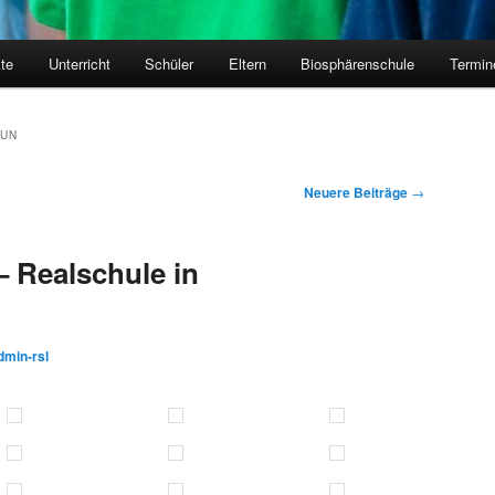
kte
Unterricht
Schüler
Eltern
Biosphärenschule
Termin
RUN
Neuere Beiträge
→
 Realschule in
dmin-rsl