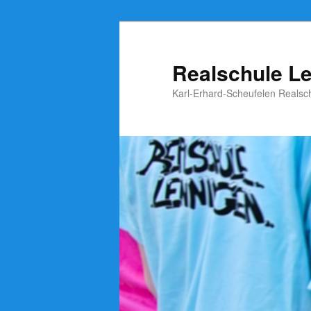
Zum
Zum
Inhalt
sekundären
wechseln
Inhalt
Realschule L
wechseln
Karl-Erhard-Scheufelen Realsc