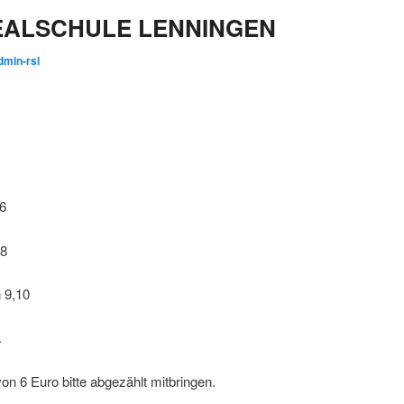
EALSCHULE LENNINGEN
dmin-rsl
,6
,8
 9,10
.
n 6 Euro bitte abgezählt mitbringen.