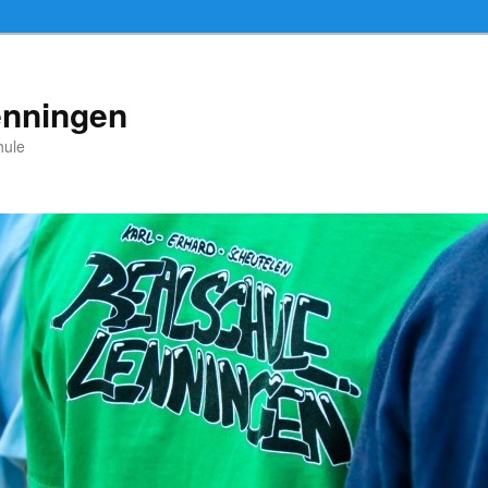
enningen
hule