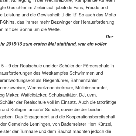
gte Gesichter im Zieleinlauf, jubelnde Fans, Freude und
e Leistung und die Gewissheit: „I did it!“ So auch das Motto
-T-Shirts, das immer mehr Bezwinger der Herausforderung
en mit der Sonne um die Wette.
Der
r 2015/16 zum ersten Mal stattfand, war ein voller
 5 – 9 der Realschule und der Schüler der Förderschule in
 Herausforderungen des Wettkampfes Schwimmen und
erantwortungsvoll als Riegenführer, Bahnenzähler,
nenzuweiser, Wechselzonenbetreuer, Mülleinsammler,
og Maker, Waffelbäcker, Schulsanitäter, DJ, uvm.
Schüler der Realschule voll im Einsatz. Auch die tatkräftige
n und Kollegen unserer Schule, sowie die der beiden
gegeben. Das Engagement und die Kooperationsbereitschaft
 der Gemeinde Lenningen, von Bademeister Herr Künzel,
ster der Turnhalle und dem Bauhof machten jedoch die