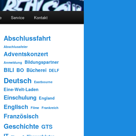
e
Service
Kontakt
Abschlussfahrt
Abschlussfeier
Adventskonzert
Bildungspartner
Anmeldung
BILI
BO
Bücherei
DELF
Deutsch
Eastbourne
Eine-Welt-Laden
Einschulung
England
Englisch
Filme
Frankreich
Französisch
Geschichte
GTS
IT