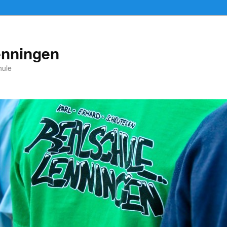
enningen
hule