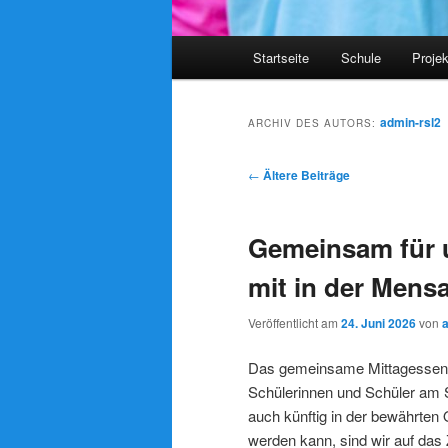
Hauptmenü
Startseite
Schule
Proje
admin-rsl2
ARCHIV DES AUTORS:
Beitrags-
←
Ältere Beiträge
Navigation
Gemeinsam für u
mit in der Mensa
Veröffentlicht am
24. Juni 2026
von
Das gemeinsame Mittagessen is
Schülerinnen und Schüler am
auch künftig in der bewährten
werden kann, sind wir auf da