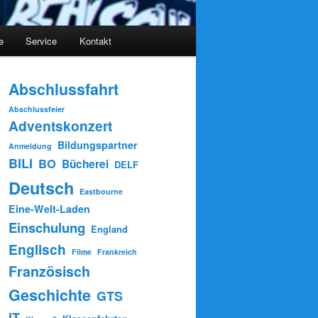
e
Service
Kontakt
Abschlussfahrt
Abschlussfeier
Adventskonzert
Bildungspartner
Anmeldung
BILI
BO
Bücherei
DELF
Deutsch
Eastbourne
Eine-Welt-Laden
Einschulung
England
Englisch
Filme
Frankreich
Französisch
Geschichte
GTS
IT