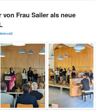
 von Frau Sailer als neue
L
dmin-rsl2