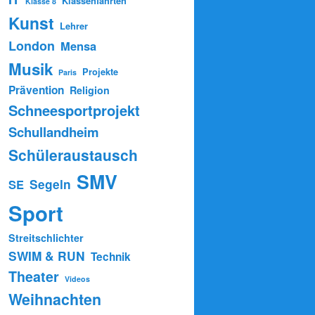
Klassenfahrten
Klasse 8
Kunst
Lehrer
London
Mensa
Musik
Projekte
Paris
Prävention
Religion
Schneesportprojekt
Schullandheim
Schüleraustausch
SMV
Segeln
SE
Sport
Streitschlichter
SWIM & RUN
Technik
Theater
Videos
Weihnachten