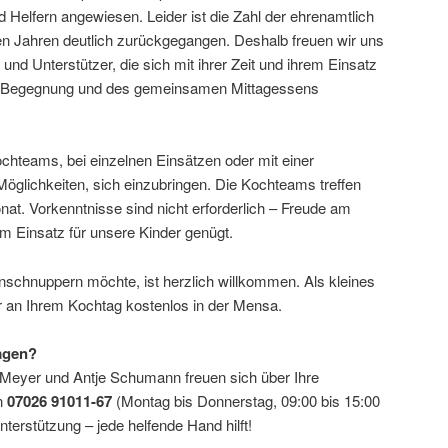
 Helfern angewiesen. Leider ist die Zahl der ehrenamtlich
n Jahren deutlich zurückgegangen. Deshalb freuen wir uns
und Unterstützer, die sich mit ihrer Zeit und ihrem Einsatz
der Begegnung und des gemeinsamen Mittagessens
.
ochteams, bei einzelnen Einsätzen oder mit einer
Möglichkeiten, sich einzubringen. Die Kochteams treffen
nat. Vorkenntnisse sind nicht erforderlich – Freude am
 Einsatz für unsere Kinder genügt.
inschnuppern möchte, ist herzlich willkommen. Als kleines
 an Ihrem Kochtag kostenlos in der Mensa.
agen?
Meyer und Antje Schumann freuen sich über Ihre
n
07026 91011-67
(Montag bis Donnerstag, 09:00 bis 15:00
nterstützung – jede helfende Hand hilft!