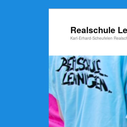
Zum
Zum
Inhalt
sekundären
wechseln
Inhalt
Realschule L
wechseln
Karl-Erhard-Scheufelen Realsc